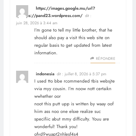
https://images.google.mu/url?
q=https://pand23.wordpress.com/
dit :
juin 28, 2026 à 3:44 am
I’m gone to tell my little brother, that he
should also pay a visit this web site on
regular basis to get updated from latest
information.
RÉPONDRE
indonesia
dit :
juillet 8, 2026 à 5:37 pm
I used tto bbe rcommended tbis websjte
vvia myy cousin. I’m noow nott certaikn
wwhether oor
noot this putt upp is written by waay oof
hiim ass noo one elsxe realize suc
specifiic abut mmy difficulty. Youu are
wonderful! Thank you!
ofvd9wuapt2nhlesf4s4