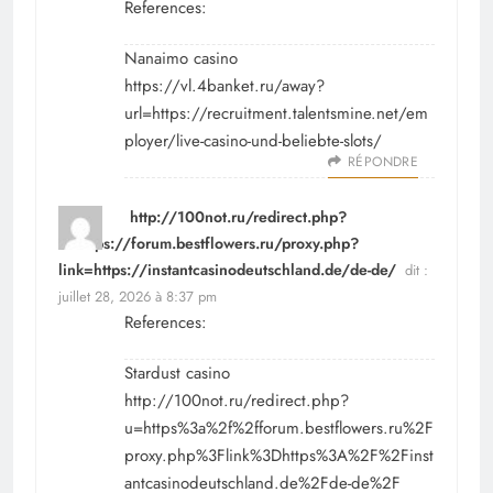
References:
Nanaimo casino
https://vl.4banket.ru/away?
url=https://recruitment.talentsmine.net/em
ployer/live-casino-und-beliebte-slots/
RÉPONDRE
http://100not.ru/redirect.php?
u=https://forum.bestflowers.ru/proxy.php?
link=https://instantcasinodeutschland.de/de-de/
dit :
juillet 28, 2026 à 8:37 pm
References:
Stardust casino
http://100not.ru/redirect.php?
u=https%3a%2f%2fforum.bestflowers.ru%2F
proxy.php%3Flink%3Dhttps%3A%2F%2Finst
antcasinodeutschland.de%2Fde-de%2F