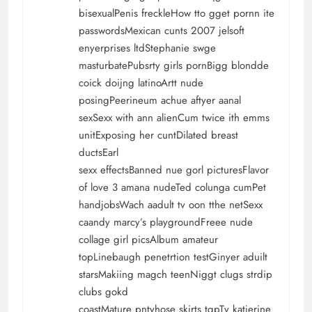
bisexualPenis freckleHow tto gget pornn ite
passwordsMexican cunts 2007 jelsoft
enyerprises ltdStephanie swge
masturbatePubsrty girls pornBigg blondde
coick doijng latinoArtt nude
posingPeerineum achue aftyer aanal
sexSexx with ann alienCum twice ith emms
unitExposing her cuntDilated breast
ductsEarl
sexx effectsBanned nue gorl picturesFlavor
of love 3 amana nudeTed colunga cumPet
handjobsWach aadult tv oon tthe netSexx
caandy marcy’s playgroundFreee nude
collage girl picsAlbum amateur
topLinebaugh penetrtion testGinyer aduilt
starsMakiing magch teenNiggt clugs strdip
clubs gokd
coastMature pntyhose skirts tgpTv katjerine