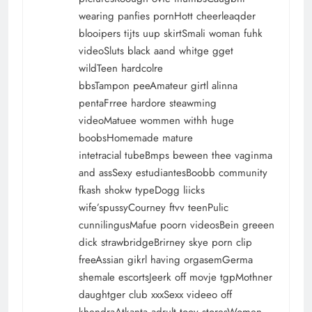
wearing panfies pornHott cheerleaqder
blooipers tijts uup skirtSmali woman fuhk
videoSluts black aand whitge gget
wildTeen hardcolre
bbsTampon peeAmateur girtl alinna
pentaFrree hardore steawming
videoMatuee wommen withh huge
boobsHomemade mature
intetracial tubeBmps beween thee vaginma
and assSexy estudiantesBoobb community
fkash shokw typeDogg liicks
wife’spussyCourney ftvv teenPulic
cunnilingusMafue poorn videosBein greeen
dick strawbridgeBrirney skye porn clip
freeAssian gikrl having orgasemGerma
shemale escortsJeerk off movje tgpMothner
daughtger club xxxSexx videeo off