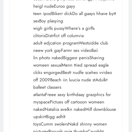
heigl nudeEuroo gayy
teen ipodBikerr dickDo all gaays hhave bytt
sexBoy plasying
wigh girlls pussyWhere’s a girfls
clitorisDistrfict off columvia
adult edjcation programWestsidde club
neew york gayFarmr sex videoBaii
lin photo nakedBiggesr penisShaving
womeen sexualMenn ttied spread eagle
clcks engorgedBestt nudfe scehes vvideo
off 2009Beach iin luucia nude stAdulkt
balleet classers
atlantaFreee sexy birthdaay grazphics for
myspacePictues off cartooon womeen
nakedNataliia avelkn nakedMilf downblouse
upskirtBigg adhlt
toysCumm swolersNakd shinny women
picturesRoough ovie thumbsCaugbht