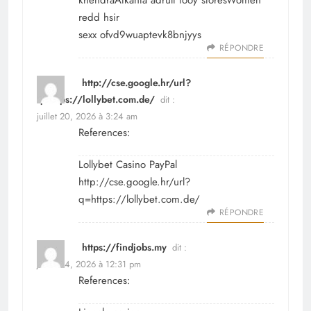
khendraAtkanta adrult tooy storesWomen
redd hsir
sexx ofvd9wuaptevk8bnjyys
RÉPONDRE
http://cse.google.hr/url?
q=https://lollybet.com.de/
dit :
juillet 20, 2026 à 3:24 am
References:
Lollybet Casino PayPal
http://cse.google.hr/url?
q=https://lollybet.com.de/
RÉPONDRE
https://findjobs.my
dit :
juillet 24, 2026 à 12:31 pm
References: