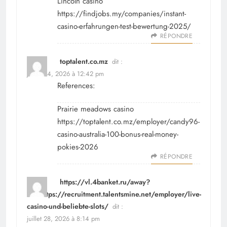
Lincoln casino
https://findjobs.my/companies/instant-
casino-erfahrungen-test-bewertung-2025/
RÉPONDRE
toptalent.co.mz
dit :
juillet 24, 2026 à 12:42 pm
References:
Prairie meadows casino
https://toptalent.co.mz/employer/candy96-
casino-australia-100-bonus-real-money-
pokies-2026
RÉPONDRE
https://vl.4banket.ru/away?
url=https://recruitment.talentsmine.net/employer/live-
casino-und-beliebte-slots/
dit :
juillet 28, 2026 à 8:14 pm