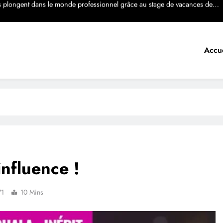
mutation : à mi-parcours du budget 2026, Roger Mbassa Ndinè défend le
bilan d’une mandature tournée vers la modernisation
 la CAMWATER et CGCOC passent à la vitesse supérieure pour sécuriser
durablement l’alimentation en eau potable
Accue
NTIERS À DOUALA : LES GRANDS CONSEILLERS MOBILISÉS POUR LE
SUIVI DES PROJETS STRUCTURANTS DE LA VILLE
s plongent dans le monde professionnel grâce au stage de vacances de la
mairie
mutation : à mi-parcours du budget 2026, Roger Mbassa Ndinè défend le
bilan d’une mandature tournée vers la modernisation
 la CAMWATER et CGCOC passent à la vitesse supérieure pour sécuriser
durablement l’alimentation en eau potable
NTIERS À DOUALA : LES GRANDS CONSEILLERS MOBILISÉS POUR LE
SUIVI DES PROJETS STRUCTURANTS DE LA VILLE
influence !
71
10 Mins