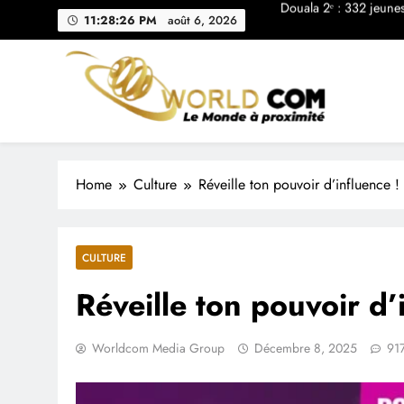
Skip
Douala en pleine 
11:28:27 PM
août 6, 2026
to
content
Dschang :
VISITE DES CHA
Douala 2ᵉ : 332 jeune
Douala en pleine 
Home
Culture
Réveille ton pouvoir d’influence !
Dschang :
VISITE DES CHA
CULTURE
Réveille ton pouvoir d’
Worldcom Media Group
Décembre 8, 2025
91