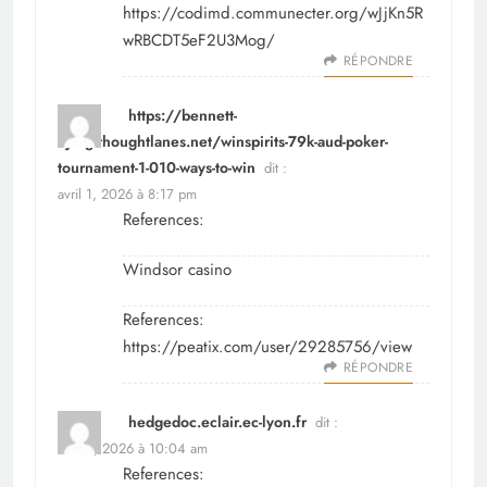
https://codimd.communecter.org/wJjKn5R
wRBCDT5eF2U3Mog/
RÉPONDRE
https://bennett-
bjerg.thoughtlanes.net/winspirits-79k-aud-poker-
tournament-1-010-ways-to-win
dit :
avril 1, 2026 à 8:17 pm
References:
Windsor casino
References:
https://peatix.com/user/29285756/view
RÉPONDRE
hedgedoc.eclair.ec-lyon.fr
dit :
avril 2, 2026 à 10:04 am
References: