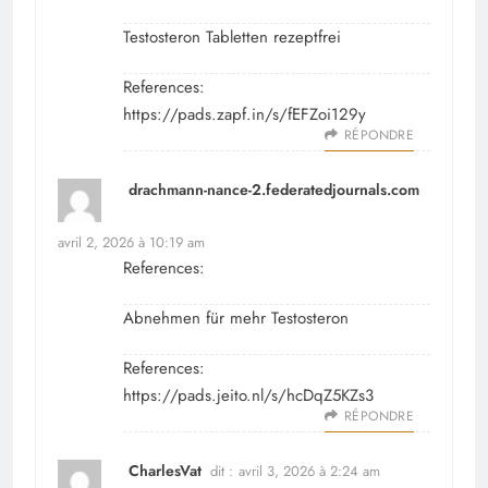
Testosteron Tabletten rezeptfrei
References:
https://pads.zapf.in/s/fEFZoi129y
RÉPONDRE
drachmann-nance-2.federatedjournals.com
dit :
avril 2, 2026 à 10:19 am
References:
Abnehmen für mehr Testosteron
References:
https://pads.jeito.nl/s/hcDqZ5KZs3
RÉPONDRE
CharlesVat
dit :
avril 3, 2026 à 2:24 am