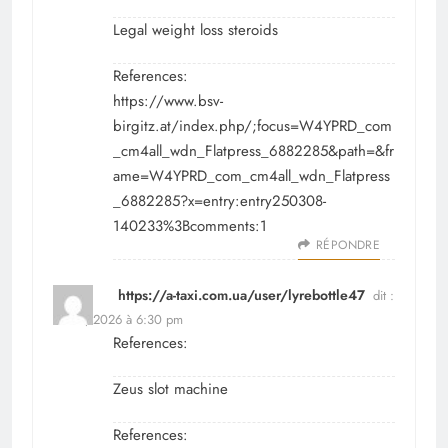
Legal weight loss steroids
References:
https://www.bsv-
birgitz.at/index.php/;focus=W4YPRD_com
_cm4all_wdn_Flatpress_6882285&path=&fr
ame=W4YPRD_com_cm4all_wdn_Flatpress
_6882285?x=entry:entry250308-
140233%3Bcomments:1
RÉPONDRE
https://a-taxi.com.ua/user/lyrebottle47
dit :
avril 1, 2026 à 6:30 pm
References:
Zeus slot machine
References: