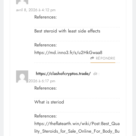
dit :
avril 8, 2026 à 4:12 pm
References:
Best steroid with least side effects
References:
https://md.inno3.fr/s/u2HkGwaa8
RÉPONDRE
https://clashofcryptos.trade/
dit :
avril 8, 2026 à 6:17 pm
References:
What is steriod
References:
https://theflatearth.win/wiki/Post:Best_Qua
lity_Steroids_for_Sale_Online_For_Body_Bu