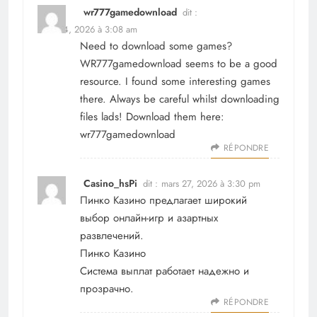
wr777gamedownload
dit :
mars 24, 2026 à 3:08 am
Need to download some games?
WR777gamedownload seems to be a good
resource. I found some interesting games
there. Always be careful whilst downloading
files lads! Download them here:
wr777gamedownload
RÉPONDRE
Casino_hsPi
dit :
mars 27, 2026 à 3:30 pm
Пинко Казино предлагает широкий
выбор онлайн-игр и азартных
развлечений.
Пинко Казино
Система выплат работает надежно и
прозрачно.
RÉPONDRE