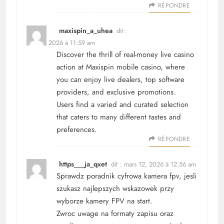
RÉPONDRE
maxispin_a_uhea
dit :
mars 6, 2026 à 11:59 am
Discover the thrill of real-money live casino
action at
Maxispin mobile casino
, where
you can enjoy live dealers, top software
providers, and exclusive promotions.
Users find a varied and curated selection
that caters to many different tastes and
preferences.
RÉPONDRE
https___ja_qxet
dit :
mars 12, 2026 à 12:56 am
Sprawdz poradnik
cyfrowa kamera fpv
, jesli
szukasz najlepszych wskazowek przy
wyborze kamery FPV na start.
Zwroc uwage na formaty zapisu oraz