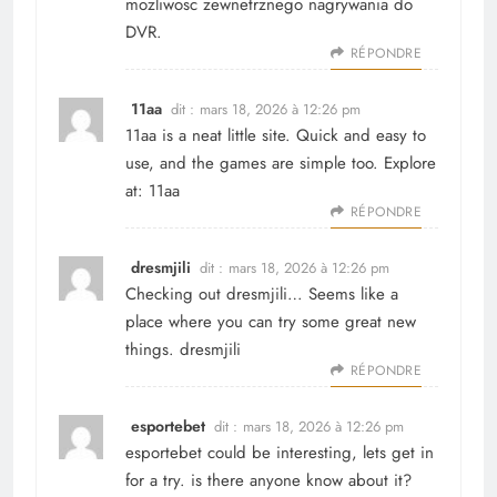
mozliwosc zewnetrznego nagrywania do
DVR.
RÉPONDRE
11aa
dit :
mars 18, 2026 à 12:26 pm
11aa is a neat little site. Quick and easy to
use, and the games are simple too. Explore
at:
11aa
RÉPONDRE
dresmjili
dit :
mars 18, 2026 à 12:26 pm
Checking out dresmjili… Seems like a
place where you can try some great new
things.
dresmjili
RÉPONDRE
esportebet
dit :
mars 18, 2026 à 12:26 pm
esportebet could be interesting, lets get in
for a try. is there anyone know about it?