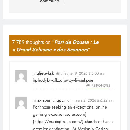
commune
7 789 thoughts on “
Port de Douala : Le
« Grand Schisme » des Scanners
”
nqljepvksk
dit :
février 9, 2026 à 5:50 am
hphodykvvxfkzullswoyvliwsekpue
RÉPONDRE
maxispin_u_qpEr
dit :
mars 2, 2026 à 6:22 am
For those seeking an exceptional online
gaming experience, us.com]
(
https://maxispin.us.com/
) stands out as a
premier destination. At Maxispin Casino,