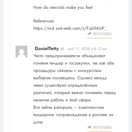
How do steroids make you feel
References:
https://md.swk-web.com/s/FokIhK6P_
RÉPONDRE
DanielTetty
dit :
avril 11, 2026 à 8:12 am
Часто предприниматели объединяют
понятия тендер и госзакупки, так как обе
процедуры связаны с конкурсным
выбором поставщика. Однако между
ними существуют определённые
различия, которые важно понимать перед
началом работы в этой сфере.
Все тайны раскрыты –
комплексное
тендерное сопровождение в ростове на
дону
RÉPONDRE