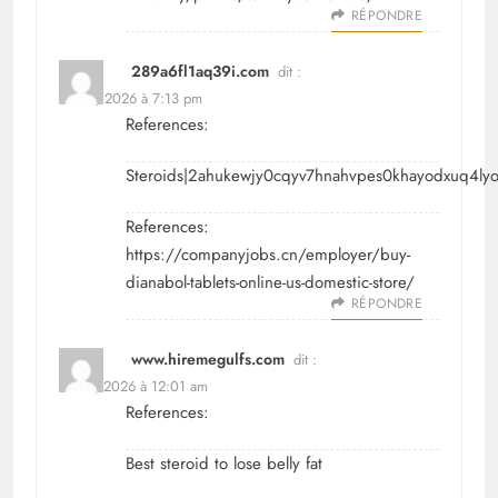
RÉPONDRE
289a6fl1aq39i.com
dit :
avril 6, 2026 à 7:13 pm
References:
Steroids|2ahukewjy0cqyv7hnahvpes0khayodxuq4ly
References:
https://companyjobs.cn/employer/buy-
dianabol-tablets-online-us-domestic-store/
RÉPONDRE
www.hiremegulfs.com
dit :
avril 7, 2026 à 12:01 am
References:
Best steroid to lose belly fat