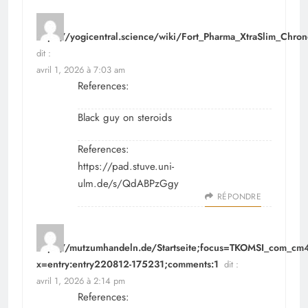
https://yogicentral.science/wiki/Fort_Pharma_XtraSlim_Chro
dit :
avril 1, 2026 à 7:03 am
References:
Black guy on steroids
References:
https://pad.stuve.uni-
ulm.de/s/QdABPzGgy
RÉPONDRE
https://mutzumhandeln.de/Startseite;focus=TKOMSI_com_
x=entry:entry220812-175231;comments:1
dit :
avril 1, 2026 à 2:14 pm
References: