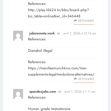
References:
http://play.kkk24.kr/bbs/board.php?
bo_table=online&wr_id=346448
RÉPONDRE
jobsremote.work
dit :
avril 7, 2026 à 12:16 am
References:
Dianabol illegal
References:
https://menifeemunchkins.com/tren-
supplements-legal-trenbolone-alternatives/
RÉPONDRE
spandexjobs.com
dit :
avril 7, 2026 à 1:11 am
References:
Human grade testosterone