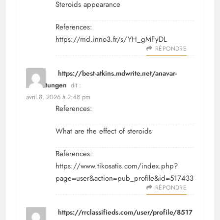
Steroids appearance
References:
https://md.inno3.fr/s/YH_gMFyDL
RÉPONDRE
https://best-atkins.mdwrite.net/anavar-
bewertungen
dit :
avril 8, 2026 à 2:48 pm
References:
What are the effect of steroids
References:
https://www.tikosatis.com/index.php?
page=user&action=pub_profile&id=517433
RÉPONDRE
https://rrclassifieds.com/user/profile/8517