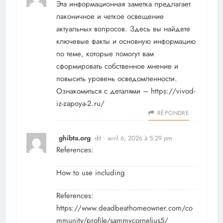
Эта информационная заметка предлагает
лаконичное и четкое освещение
актуальных вопросов. Здесь вы найдете
ключевые факты и основную информацию
по теме, которые помогут вам
сформировать собственное мнение и
повысить уровень осведомленности.
Ознакомиться с деталями –
https://vivod-
iz-zapoya-2.ru/
RÉPONDRE
ghibta.org
dit :
avril 6, 2026 à 5:29 pm
References:
How to use including
References:
https://www.deadbeathomeowner.com/co
mmunity/profile/sammycornelius5/