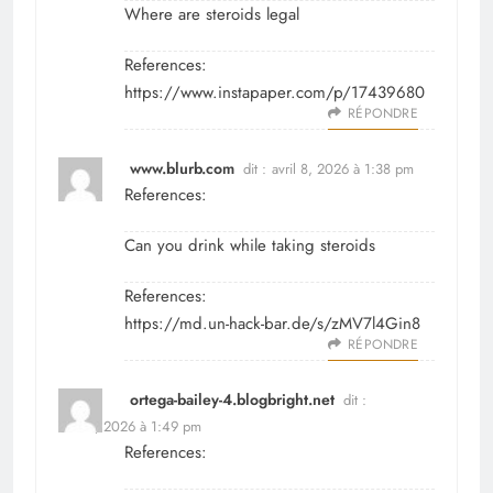
Where are steroids legal
References:
https://www.instapaper.com/p/17439680
RÉPONDRE
www.blurb.com
dit :
avril 8, 2026 à 1:38 pm
References:
Can you drink while taking steroids
References:
https://md.un-hack-bar.de/s/zMV7l4Gin8
RÉPONDRE
ortega-bailey-4.blogbright.net
dit :
avril 8, 2026 à 1:49 pm
References: