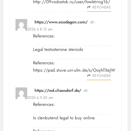
http://09vodostok.ru/user/fowlstring16/
RÉPONDRE
https://www.ozodagon.com/
dit :
avril 9, 2026 à 8:12 am
References:
Legal testosterone steroids
References:
https://pad.stuve.uni-ulm.de/s/OoyhTXeJW
RÉPONDRE
https://md.chaosdorf.de/
dit :
avril 9, 2026 à 9:50 am
References:
Is clenbuterol legal to buy online